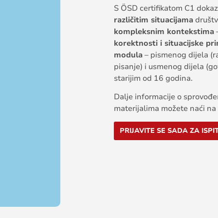
S ÖSD certifikatom C1 dokaz
različitim situacijama
društv
kompleksnim kontekstima
–
korektnosti i situacijske pr
modula
– pismenog dijela (r
pisanje) i usmenog dijela (go
starijim od 16 godina.
Dalje informacije o sprovođen
materijalima možete naći na
PRIJAVITE SE SADA ZA ISPI