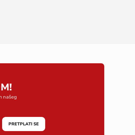
M!
em našeg
PRETPLATI SE