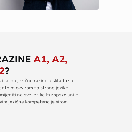
RAZINE
A1, A2,
2
?
i se na jezične razine u skladu sa
entnim okvirom za strane jezike
mijeniti na sve jezike Europske unije
divim jezične kompetencije širom