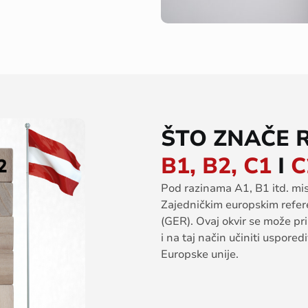
ŠTO ZNAČE 
B1, B2, C1
I
C
Pod razinama A1, B1 itd. misl
Zajedničkim europskim refer
(GER). Ovaj okvir se može pri
i na taj način učiniti uspore
Europske unije.