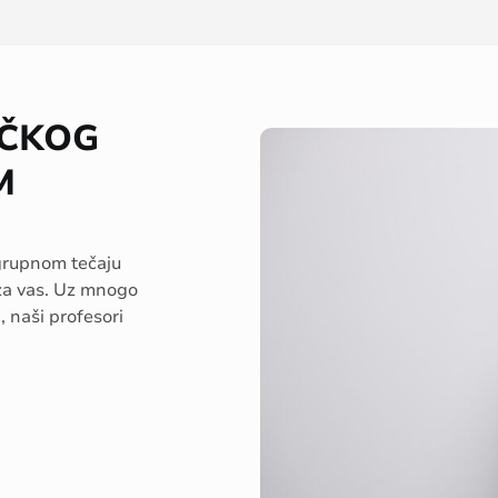
AČKOG
M
, grupnom tečaju
j za vas. Uz mnogo
, naši profesori