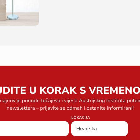
UDITE U KORAK S VREMENO
 najnovije ponude tečajeva i vijesti Austrijskog instituta put
newslettera – prijavite se odmah i ostanite informirani!
LOKACIJA