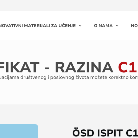
NOVATIVNI MATERIJALI ZA UČENJE
O NAMA
NO
FIKAT - RAZINA
C1
situacijama društvenog i poslovnog života možete korektno ko
ÖSD ISPIT C