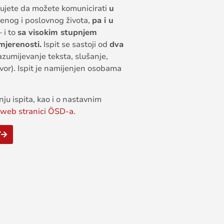
ujete da možete komunicirati
u
enog i poslovnog života,
pa i u
 i to
sa visokim stupnjem
imjerenosti.
Ispit se sastoji od
dva
azumijevanje teksta, slušanje,
vor). Ispit je namijenjen osobama
ju ispita, kao i o nastavnim
web stranici ÖSD-a
.
T