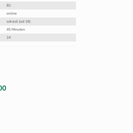
B1
online
odrasli (od 16)
45 Minuten
24
00