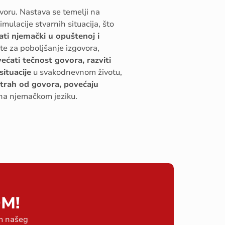
ovoru. Nastava se temelji na
imulacije stvarnih situacija, što
rati njemački u opuštenoj i
ete za poboljšanje izgovora,
ećati tečnost govora, razviti
ituacije
u svakodnevnom životu,
trah od govora, povećaju
 na njemačkom jeziku.
M!
em našeg