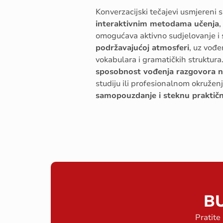
Konverzacijski tečajevi usmjereni 
interaktivnim metodama učenja
,
omogućava aktivno sudjelovanje i 
podržavajućoj atmosferi
, uz vođe
vokabulara i gramatičkih struktura.
sposobnost vođenja razgovora na 
studiju ili profesionalnom okruže
samopouzdanje i steknu praktične
B
Pratite