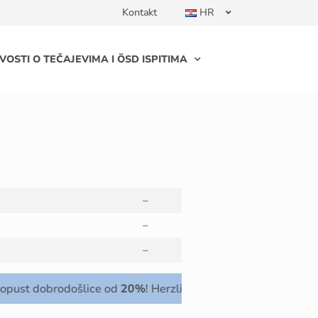
Kontakt
HR
VOSTI O TEČAJEVIMA I ÖSD ISPITIMA
–
–
–
t dobrodošlice od
20%
! Herzlich Willkommen!