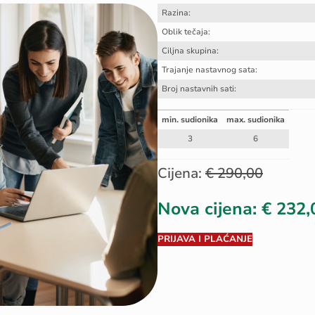
Razina:
Oblik tečaja:
Ciljna skupina:
Trajanje nastavnog sata:
Broj nastavnih sati:
min. sudionika
max. sudionika
3
6
Cijena:
€ 290,00
Nova cijena: € 232,
PRIJAVA I PLAĆANJE