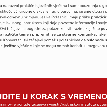
su na razvoj praktičnih jezičnih vještina i samopouzdanja u g
 uključujući grupne diskusije, rad u parovima, igranje uloga i s
svakodnevnu primjenu jezika.Polaznici imaju priliku
praktici
nje iskusnog instruktora koji daje povratne informacije i savj
Ovi tečajevi su pogodni za polaznike svih razina koji žele
pov
različite teme i pripremiti se za stvarne komunikacijske s
nju.Konverzacijski tečajevi pomažu polaznicima da
oslobode s
 jezične vještine
koje se mogu odmah koristiti u razgovoru
UDITE U KORAK S VREMENO
 najnovije ponude tečajeva i vijesti Austrijskog instituta put